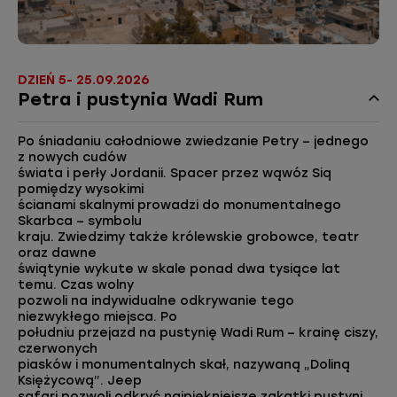
DZIEŃ 5- 25.09.2026
Petra i pustynia Wadi Rum
Po śniadaniu całodniowe zwiedzanie Petry – jednego
z nowych cudów
świata i perły Jordanii. Spacer przez wąwóz Siq
pomiędzy wysokimi
ścianami skalnymi prowadzi do monumentalnego
Skarbca – symbolu
kraju. Zwiedzimy także królewskie grobowce, teatr
oraz dawne
świątynie wykute w skale ponad dwa tysiące lat
temu. Czas wolny
pozwoli na indywidualne odkrywanie tego
niezwykłego miejsca. Po
południu przejazd na pustynię Wadi Rum – krainę ciszy,
czerwonych
piasków i monumentalnych skał, nazywaną „Doliną
Księżycową”. Jeep
safari pozwoli odkryć najpiękniejsze zakątki pustyni,