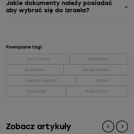
Jakie dokumenty należy posiadać
aby wybrać się do Izraela?
Powiązane tagi:
Jerozolima
Betlejem
wrzesień
pielgrzymka
Ziemia Święta
Izrael
Jordania
Palestyna
Zobacz artykuły
Poprzedni
Nast
slide
slide