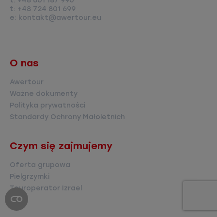
t:
+48 601 187 990
t:
+48 724 801 699
e:
kontakt@awertour.eu
O nas
Awertour
Ważne dokumenty
Polityka prywatności
Standardy Ochrony Małoletnich
Czym się zajmujemy
Oferta grupowa
Pielgrzymki
Touroperator Izrael
Blog