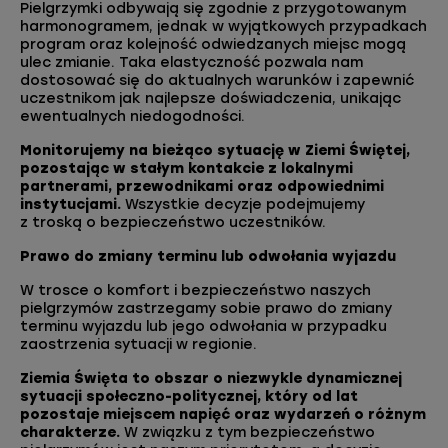
Pielgrzymki odbywają się zgodnie z przygotowanym
harmonogramem, jednak w wyjątkowych przypadkach
program oraz kolejność odwiedzanych miejsc mogą
ulec zmianie. Taka elastyczność pozwala nam
dostosować się do aktualnych warunków i zapewnić
uczestnikom jak najlepsze doświadczenia, unikając
ewentualnych niedogodności.
Monitorujemy na bieżąco sytuację w Ziemi Świętej,
pozostając w stałym kontakcie z lokalnymi
partnerami, przewodnikami oraz odpowiednimi
instytucjami.
Wszystkie decyzje podejmujemy
z troską o bezpieczeństwo uczestników.
Prawo do zmiany terminu lub odwołania wyjazdu
W trosce o komfort i bezpieczeństwo naszych
pielgrzymów zastrzegamy sobie prawo do zmiany
terminu wyjazdu lub jego odwołania w przypadku
zaostrzenia sytuacji w regionie.
Ziemia Święta to obszar o niezwykle dynamicznej
sytuacji społeczno-politycznej, który od lat
pozostaje miejscem napięć oraz wydarzeń o różnym
charakterze.
W związku z tym bezpieczeństwo