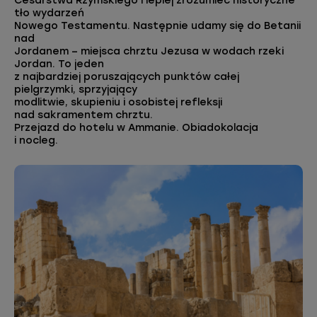
Cesarstwa Rzymskiego i lepiej zrozumieć historyczne
tło wydarzeń
Nowego Testamentu. Następnie udamy się do Betanii
nad
Jordanem – miejsca chrztu Jezusa w wodach rzeki
Jordan. To jeden
z najbardziej poruszających punktów całej
pielgrzymki, sprzyjający
modlitwie, skupieniu i osobistej refleksji
nad sakramentem chrztu.
Przejazd do hotelu w Ammanie. Obiadokolacja
i nocleg.