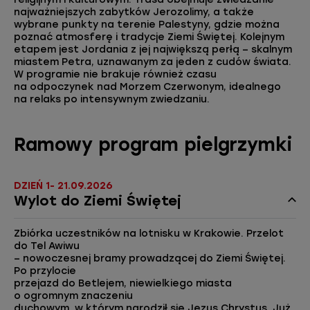
najważniejszych zabytków Jerozolimy, a także
wybrane punkty na terenie Palestyny, gdzie można
poznać atmosferę i tradycje Ziemi Świętej. Kolejnym
etapem jest Jordania z jej największą perłą – skalnym
miastem Petra, uznawanym za jeden z cudów świata.
W programie nie brakuje również czasu
na odpoczynek nad Morzem Czerwonym, idealnego
na relaks po intensywnym zwiedzaniu.
Ramowy program pielgrzymki
DZIEŃ 1- 21.09.2026
Wylot do Ziemi Świętej
Zbiórka uczestników na lotnisku w Krakowie. Przelot
do Tel Awiwu
– nowoczesnej bramy prowadzącej do Ziemi Świętej.
Po przylocie
przejazd do Betlejem, niewielkiego miasta
o ogromnym znaczeniu
duchowym, w którym narodził się Jezus Chrystus. Już