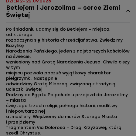
DZIEŃ 2- 22.09.2026
Betlejem i Jerozolima – serce Ziemi
Świętej
Po śniadaniu udamy się do Betlejem – miejsca,
od którego
rozpoczyna się historia chrześcijaństwa. Zwiedzimy
Bazylikę
Narodzenia Pańskiego, jeden z najstarszych kościołów
na świecie,
wzniesiony nad Grotą Narodzenia Jezusa. Chwila ciszy
w tym
miejscu pozwala poczuć wyjątkowy charakter
pielgrzymki. Następnie
odwiedzimy Grotę Mleczną, związaną z tradycją
ucieczki Świętej
Rodziny do Egiptu.Po południu przejazd do Jerozolimy
– miasta
świętego trzech religii, pełnego historii, modlitwy
i niepowtarzalnej
atmosfery. Wejdziemy do murów Starego Miasta
i przejdziemy
fragmentem Via Dolorosa – Drogi Krzyżowej, którą
szedł Chrystus.