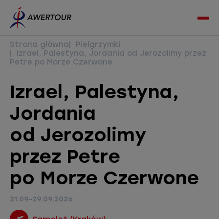
Awertour
Otw
Logo
lub
Zamk
Strona główna
Pielgrzymki
Men
Izrael, Palestyna, Jordania od Jerozolimy przez
Petre po Morze Czerwone
Izrael, Palestyna,
Jordania
od Jerozolimy
przez Petre
po Morze Czerwone
21.09-29.09.2026