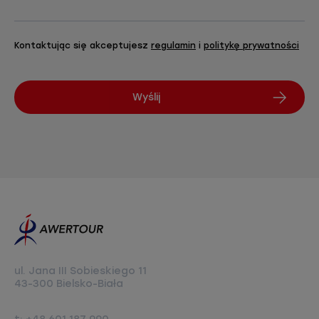
Kontaktując się akceptujesz
regulamin
i
politykę prywatności
Wyślij
Footer
Logo
ul. Jana III Sobieskiego 11
43-300 Bielsko-Biała