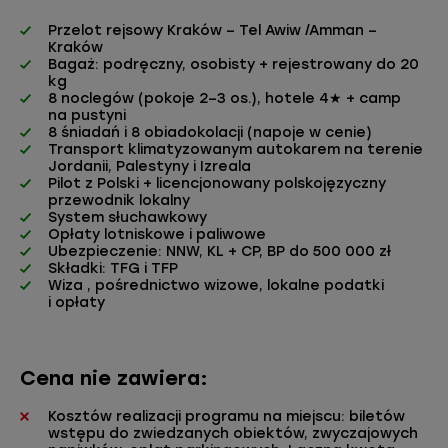
Przelot rejsowy Kraków – Tel Awiw /Amman –
Kraków
Bagaż: podręczny, osobisty + rejestrowany do 20
kg
8 noclegów (pokoje 2–3 os.), hotele 4★ + camp
na pustyni
8 śniadań i 8 obiadokolacji (napoje w cenie)
Transport klimatyzowanym autokarem na terenie
Jordanii, Palestyny i Izreala
Pilot z Polski + licencjonowany polskojęzyczny
przewodnik lokalny
System słuchawkowy
Opłaty lotniskowe i paliwowe
Ubezpieczenie: NNW, KL + CP, BP do 500 000 zł
Składki: TFG i TFP
Wiza , pośrednictwo wizowe, lokalne podatki
i opłaty
Cena nie zawiera:
Kosztów realizacji programu na miejscu: biletów
wstępu do zwiedzanych obiektów, zwyczajowych